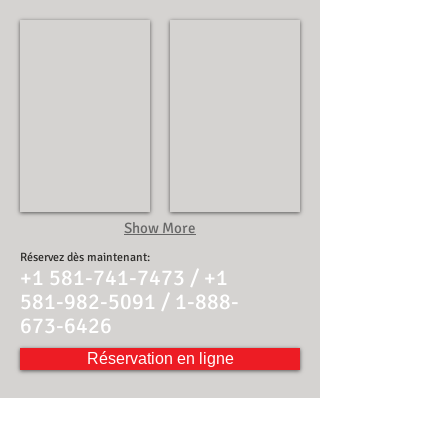
Famille
Culture
Show More
Réservez dès maintenant:
+1 581-741-7473
/
+1
581-982-5091
/
1-888-
673-6426
Réservation en ligne